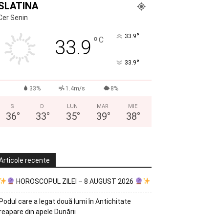
SLATINA
Cer Senin
°
33.9
°
C
33.9
°
33.9
33%
1.4m/s
8%
S
D
LUN
MAR
MIE
36
°
33
°
35
°
39
°
38
°
Articole recente
HOROSCOPUL ZILEI – 8 AUGUST 2026
Podul care a legat două lumi în Antichitate
reapare din apele Dunării