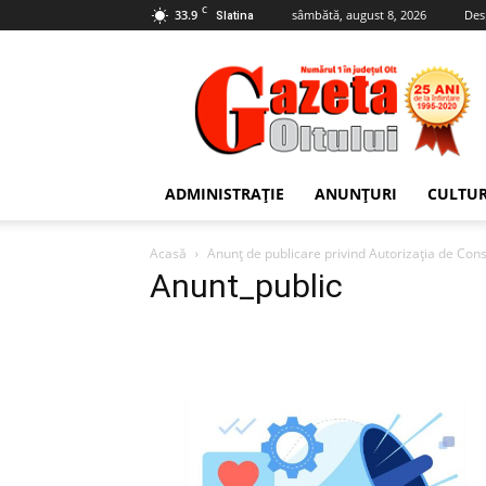
C
33.9
sâmbătă, august 8, 2026
Des
Slatina
Gazeta
Oltului
ADMINISTRAȚIE
ANUNȚURI
CULTU
Acasă
Anunţ de publicare privind Autorizația de Con
Anunt_public