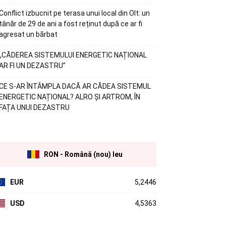
Conflict izbucnit pe terasa unui local din Olt: un
tânăr de 29 de ani a fost reținut după ce ar fi
agresat un bărbat
„CĂDEREA SISTEMULUI ENERGETIC NAȚIONAL
AR FI UN DEZASTRU”
CE S-AR ÎNTÂMPLA DACĂ AR CĂDEA SISTEMUL
ENERGETIC NAȚIONAL? ALRO ȘI ARTROM, ÎN
FAȚA UNUI DEZASTRU
RON - Română (nou) leu
EUR
5,2446
USD
4,5363