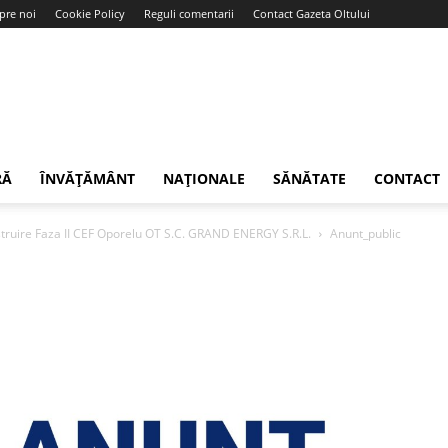
pre noi
Cookie Policy
Reguli comentarii
Contact Gazeta Oltului
RĂ
ÎNVĂȚĂMÂNT
NAȚIONALE
SĂNĂTATE
CONTACT
struire Faza II CEF Oporelu OT S.C. GRAND ENERGY S.R.L.
Anunt_public