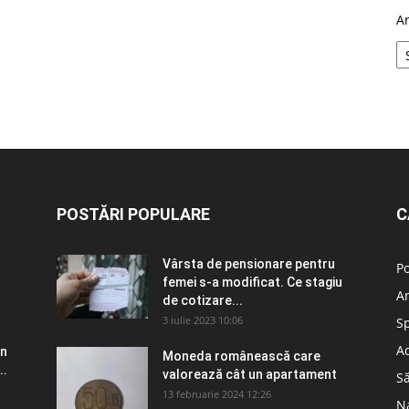
A
POSTĂRI POPULARE
C
Vârsta de pensionare pentru
Po
femei s-a modificat. Ce stagiu
A
de cotizare...
3 iulie 2023 10:06
S
Ad
în
Moneda românească care
..
valorează cât un apartament
S
13 februarie 2024 12:26
N