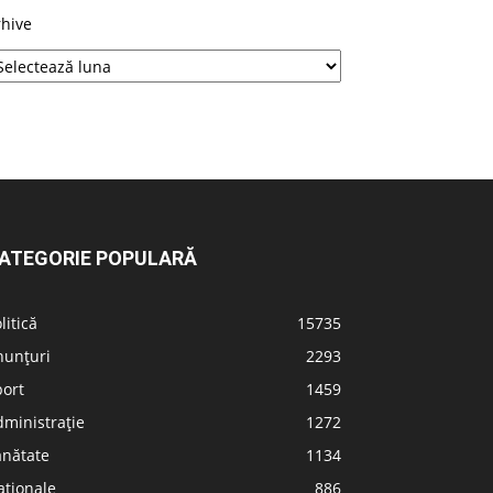
rhive
ATEGORIE POPULARĂ
litică
15735
nunțuri
2293
port
1459
ministrație
1272
ănătate
1134
aționale
886