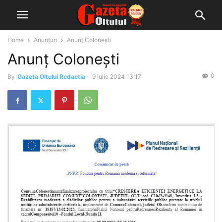
Home
Anunțuri
Anunț Colonești
Anunț Colonești
0
By
Gazeta Oltului Redactia
-
9 iulie 2024 13:17