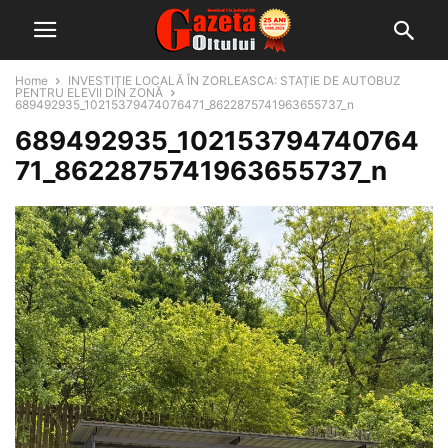
Home
INVESTIȚIE LOCALĂ ÎN ZORLEASCA: STAȚIE DE AUTOBUZ
PENTRU ELEVII DIN ZONĂ
689492935_10215379474076471_8622875741963655737_n
689492935_102153794740764
71_8622875741963655737_n