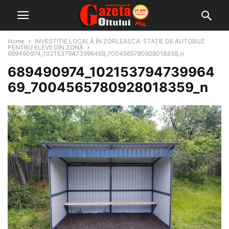
Home
INVESTIȚIE LOCALĂ ÎN ZORLEASCA: STAȚIE DE AUTOBUZ
PENTRU ELEVII DIN ZONĂ
689490974_10215379473996469_7004565780928018359_n
689490974_102153794739964
69_7004565780928018359_n