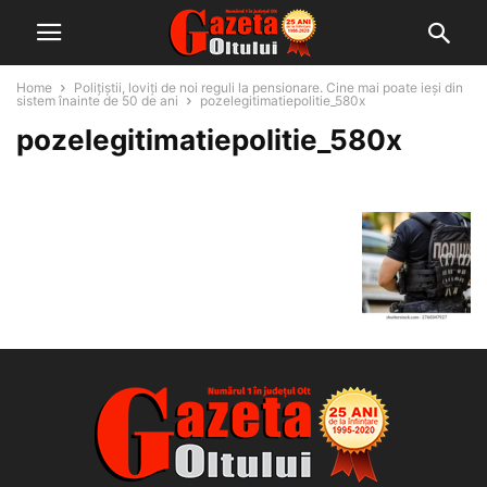
Home
Polițiștii, loviți de noi reguli la pensionare. Cine mai poate ieși din
sistem înainte de 50 de ani
pozelegitimatiepolitie_580x
pozelegitimatiepolitie_580x