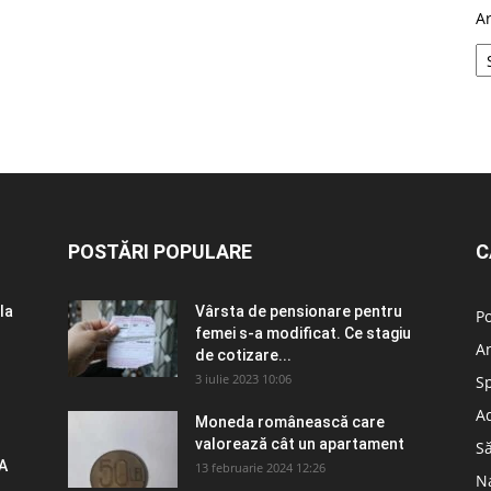
A
POSTĂRI POPULARE
C
la
Vârsta de pensionare pentru
Po
femei s-a modificat. Ce stagiu
A
de cotizare...
3 iulie 2023 10:06
S
Ad
Moneda românească care
valorează cât un apartament
S
A
13 februarie 2024 12:26
N