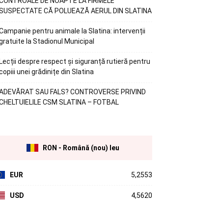
CONTROALE DE NOAPTE LA FIRMELE
SUSPECTATE CĂ POLUEAZĂ AERUL DIN SLATINA
Campanie pentru animale la Slatina: intervenții
gratuite la Stadionul Municipal
Lecții despre respect și siguranță rutieră pentru
copiii unei grădinițe din Slatina
ADEVĂRAT SAU FALS? CONTROVERSE PRIVIND
CHELTUIELILE CSM SLATINA – FOTBAL
RON - Română (nou) leu
EUR
5,2553
USD
4,5620