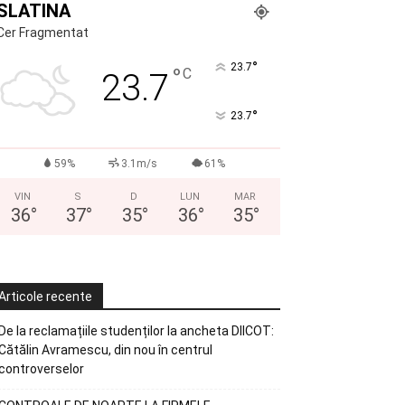
SLATINA
Cer Fragmentat
°
23.7
°
C
23.7
°
23.7
59%
3.1m/s
61%
VIN
S
D
LUN
MAR
36
°
37
°
35
°
36
°
35
°
Articole recente
De la reclamațiile studenților la ancheta DIICOT:
Cătălin Avramescu, din nou în centrul
controverselor