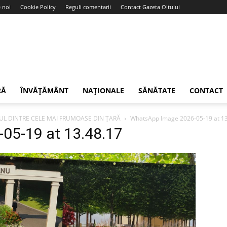
 noi
Cookie Policy
Reguli comentarii
Contact Gazeta Oltului
RĂ
ÎNVĂȚĂMÂNT
NAȚIONALE
SĂNĂTATE
CONTACT
UL DINTRE CELE MAI FRUMOASE DIN ȚARĂ
WhatsApp Image 2026-05-19 at 13
05-19 at 13.48.17