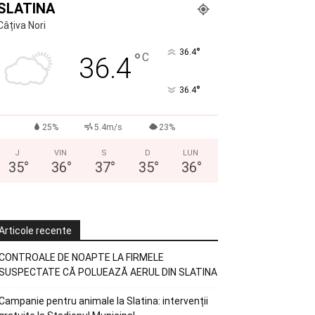
SLATINA
Câțiva Nori
°
36.4
°
C
36.4
°
36.4
25%
5.4m/s
23%
J
VIN
S
D
LUN
35
°
36
°
37
°
35
°
36
°
Articole recente
CONTROALE DE NOAPTE LA FIRMELE
SUSPECTATE CĂ POLUEAZĂ AERUL DIN SLATINA
Campanie pentru animale la Slatina: intervenții