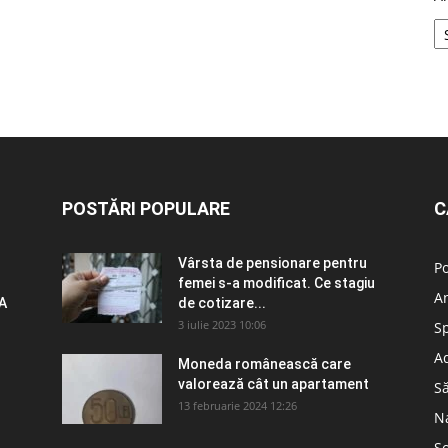
POSTĂRI POPULARE
C
Vârsta de pensionare pentru
Po
femei s-a modificat. Ce stagiu
A
A
de cotizare...
3 iulie 2023 10:06
S
Ad
Moneda românească care
valorează cât un apartament
S
13 februarie 2024 12:26
N
So