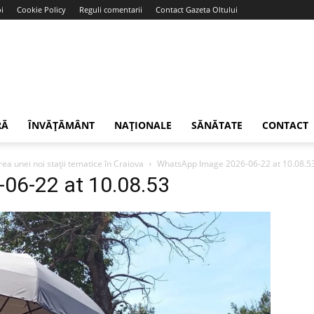
i
Cookie Policy
Reguli comentarii
Contact Gazeta Oltului
RĂ
ÎNVĂȚĂMÂNT
NAȚIONALE
SĂNĂTATE
CONTACT
ea unei noi stații tematice în Craiova
WhatsApp Image 2026-06-22 at 10.08.5
06-22 at 10.08.53