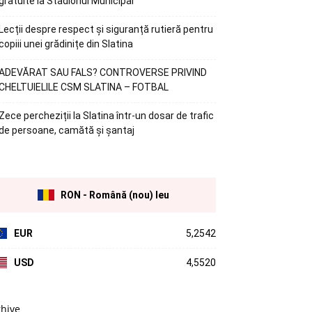
gratuite la Stadionul Municipal
Lecții despre respect și siguranță rutieră pentru
copiii unei grădinițe din Slatina
ADEVĂRAT SAU FALS? CONTROVERSE PRIVIND
CHELTUIELILE CSM SLATINA – FOTBAL
Zece percheziții la Slatina într-un dosar de trafic
de persoane, camătă și șantaj
RON - Română (nou) leu
EUR
5,2542
USD
4,5520
rhive