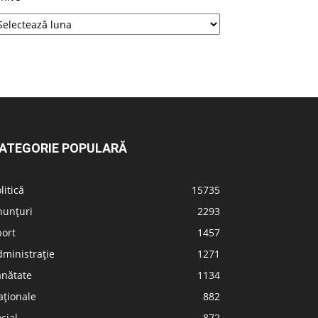
ATEGORIE POPULARĂ
litică
15735
nunțuri
2293
port
1457
ministrație
1271
ănătate
1134
aționale
882
cial
872