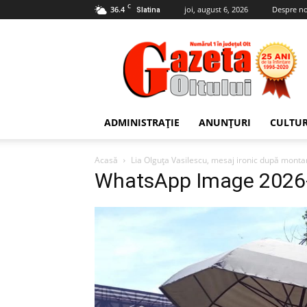
C
36.4
joi, august 6, 2026
Despre no
Slatina
Gazeta
Oltului
ADMINISTRAȚIE
ANUNȚURI
CULTU
Acasă
Lia Olguța Vasilescu, mesaj ironic după montar
WhatsApp Image 2026-