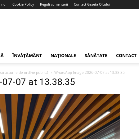
 noi
Cookie Policy
Reguli comentarii
Contact Gazeta Oltului
RĂ
ÎNVĂȚĂMÂNT
NAȚIONALE
SĂNĂTATE
CONTACT
a structurile de ordine publică
WhatsApp Image 2026-07-07 at 13.38.35
07-07 at 13.38.35