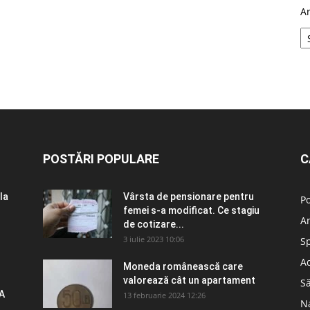
A
POSTĂRI POPULARE
C
la
Vârsta de pensionare pentru
Po
femei s-a modificat. Ce stagiu
A
de cotizare...
3 iulie 2023 10:06
S
Ad
Moneda românească care
valorează cât un apartament
S
A
13 februarie 2024 12:26
N