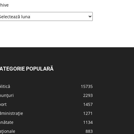
rhive
ATEGORIE POPULARĂ
litică
15735
nunțuri
2293
port
1457
ministrație
1271
ănătate
1134
aționale
883