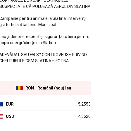
CONTROALE DE NOAPTE LA FIRMELE
SUSPECTATE CĂ POLUEAZĂ AERUL DIN SLATINA
Campanie pentru animale la Slatina: intervenții
gratuite la Stadionul Municipal
Lecții despre respect și siguranță rutieră pentru
copiii unei grădinițe din Slatina
ADEVĂRAT SAU FALS? CONTROVERSE PRIVIND
CHELTUIELILE CSM SLATINA – FOTBAL
RON - Română (nou) leu
EUR
5,2553
USD
4,5620