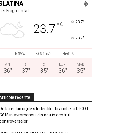
SLATINA
Cer Fragmentat
°
23.7
°
C
23.7
°
23.7
59%
3.1m/s
61%
VIN
S
D
LUN
MAR
36
°
37
°
35
°
36
°
35
°
Articole recente
De la reclamațiile studenților la ancheta DIICOT:
Cătălin Avramescu, din nou în centrul
controverselor