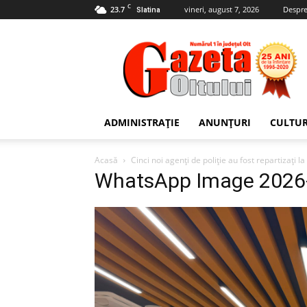
C
23.7
vineri, august 7, 2026
Despre
Slatina
Gazeta
Oltului
ADMINISTRAȚIE
ANUNȚURI
CULTU
Acasă
Cinci noi agenți de poliție au fost repartizați l
WhatsApp Image 2026-