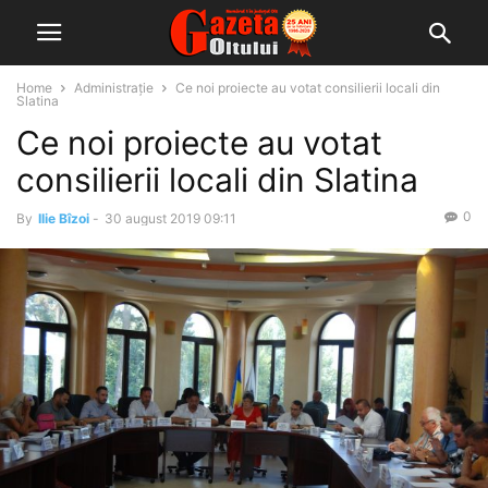
Home
Administrație
Ce noi proiecte au votat consilierii locali din
Slatina
Ce noi proiecte au votat
consilierii locali din Slatina
0
By
Ilie Bîzoi
-
30 august 2019 09:11