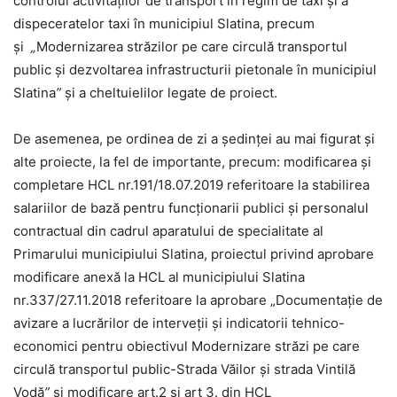
controlul activităților de transport în regim de taxi și a
dispeceratelor taxi în municipiul Slatina, precum
și
„
Modernizarea străzilor pe care circulă transportul
public și dezvoltarea infrastructurii pietonale în municipiul
Slatina
”
și a cheltuielilor legate de proiect.
De asemenea, pe ordinea de zi a ședinței au mai figurat și
alte proiecte, la fel de importante, precum: modificarea și
completare HCL nr.191/18.07.2019 referitoare la stabilirea
salariilor de bază pentru funcționarii publici și personalul
contractual din cadrul aparatului de specialitate al
Primarului municipiului Slatina, proiectul privind aprobare
modificare anexă la HCL al municipiului Slatina
nr.337/27.11.2018 referitoare la aprobare „Documentație de
avizare a lucrărilor de interveții și indicatorii tehnico-
economici pentru obiectivul Modernizare străzi pe care
circulă transportul public-Strada Văilor și strada Vintilă
Vodă
”
și modificare art.2 și art 3. din HCL