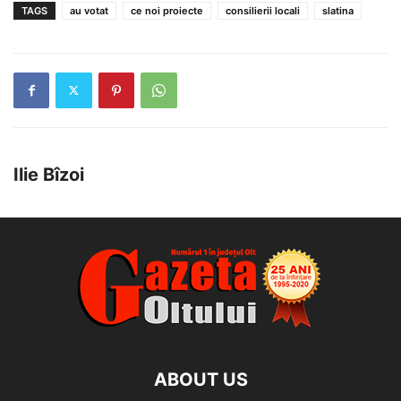
TAGS
au votat
ce noi proiecte
consilierii locali
slatina
Ilie Bîzoi
ABOUT US