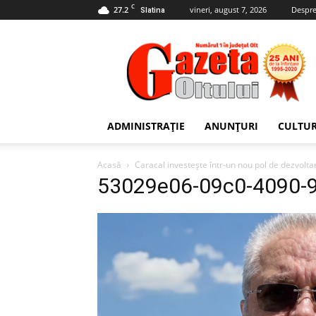
C
27.2
vineri, august 7, 2026
Despre
Slatina
Gazeta
Oltului
ADMINISTRAȚIE
ANUNȚURI
CULTU
Acasă
Caracal investește într-un nou pol de dezvolt
53029e06-09c0-4090-