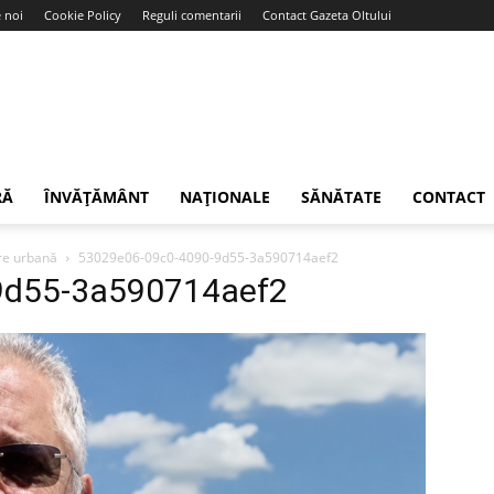
 noi
Cookie Policy
Reguli comentarii
Contact Gazeta Oltului
RĂ
ÎNVĂȚĂMÂNT
NAȚIONALE
SĂNĂTATE
CONTACT
are urbană
53029e06-09c0-4090-9d55-3a590714aef2
9d55-3a590714aef2