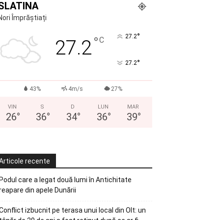
SLATINA
Nori Împrăștiați
°
27.2
°
C
27.2
°
27.2
43%
4m/s
27%
VIN
S
D
LUN
MAR
26
°
36
°
34
°
36
°
39
°
Articole recente
Podul care a legat două lumi în Antichitate
reapare din apele Dunării
Conflict izbucnit pe terasa unui local din Olt: un