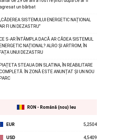
tânăr de 29 de ani a fost reținut după ce ar fi
agresat un bărbat
„CĂDEREA SISTEMULUI ENERGETIC NAȚIONAL
AR FI UN DEZASTRU”
CE S-AR ÎNTÂMPLA DACĂ AR CĂDEA SISTEMUL
ENERGETIC NAȚIONAL? ALRO ȘI ARTROM, ÎN
FAȚA UNUI DEZASTRU
PIAȚETA STEAUA DIN SLATINA, ÎN REABILITARE
COMPLETĂ. ÎN ZONĂ ESTE ANUNȚAT ȘI UN NOU
PARC
RON - Română (nou) leu
EUR
5,2504
USD
4,5409