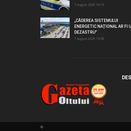
7 august 2026 14:14
„CĂDEREA SISTEMULUI
ENERGETIC NAȚIONAL AR FI 
DEZASTRU”
7 august 2026 13:38
DES
©