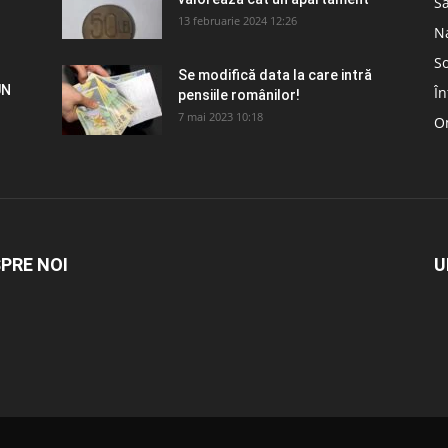
S
13 februarie 2024 12:26
N
So
Se modifică data la care intră
UN
În
pensiile românilor!
7 mai 2023 10:18
Om
PRE NOI
U