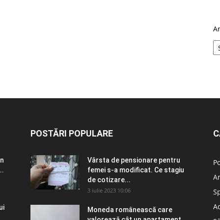
A
POSTĂRI POPULARE
C
în
Vârsta de pensionare pentru
Po
..
femei s-a modificat. Ce stagiu
A
de cotizare...
3 iulie 2023 10:06
S
Ad
ui
Moneda românească care
valorează cât un apartament