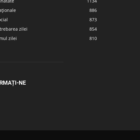
ănătate
1134
aționale
886
cial
873
trebarea zilei
854
ul zilei
810
RMAȚI-NE