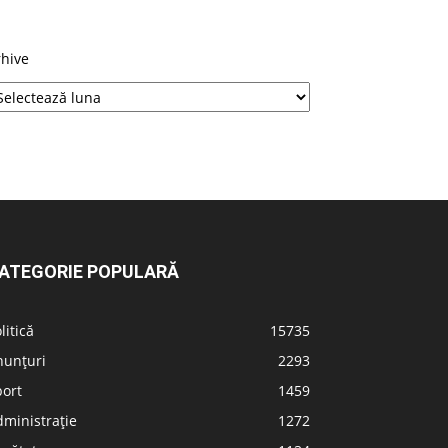
rhive
ATEGORIE POPULARĂ
litică
15735
nunțuri
2293
port
1459
ministrație
1272