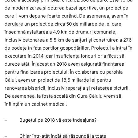
de modernizarea şi dotarea bazei sportive, un proiect pe
care-l vom depune foarte curând. De asemenea, avem în
derulare un proiect de circa 50 de miliarde de lei care
înseamnă asfaltarea a 4,9 km de drumuri comunale,
inclusiv betonarea a 5,5 km de şanţuri şi construirea a 276
de podeţe în faţa porţilor gospodăriilor. Proiectul a intrat în
executare în 2014, dar insuficienţa fondurilor a făcut să
dureze atât. În acest an 2018 avem asigurată finanţarea
pentru finalizarea proiectului. În colaborare cu parohia
Călui, avem un proiect de 18,5 miliarde lei pentru
renovarea bisericii, inclusiv reparaţia şi refacerea picturii.
De asemenea, la fosta şcoală din Gura Căluiu vrem să
înfiinţăm un cabinet medical.
–
Bugetul pe 2018 vă este îndeajuns?
–
Chiar într-atât încât să răspundă la toate