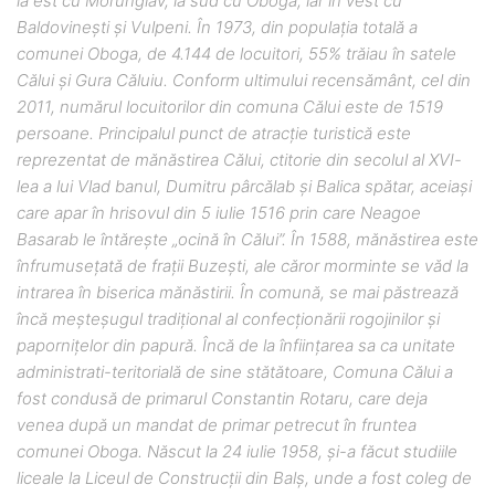
la est cu Morunglav, la sud cu Oboga, iar în vest cu
Baldovineşti şi Vulpeni. În 1973, din populaţia totală a
comunei Oboga, de 4.144 de locuitori, 55% trăiau în satele
Călui şi Gura Căluiu. Conform ultimului recensământ, cel din
2011, numărul locuitorilor din comuna Călui este de 1519
persoane. Principalul punct de atracţie turistică este
reprezentat de mănăstirea Călui, ctitorie din secolul al XVI-
lea a lui Vlad banul, Dumitru pârcălab şi Balica spătar, aceiaşi
care apar în hrisovul din 5 iulie 1516 prin care Neagoe
Basarab le întăreşte „ocină în Călui”. În 1588, mănăstirea este
înfrumuseţată de fraţii Buzeşti, ale căror morminte se văd la
intrarea în biserica mănăstirii. În comună, se mai păstrează
încă meşteşugul tradiţional al confecţionării rogojinilor şi
paporniţelor din papură. Încă de la înfiinţarea sa ca unitate
administrati-teritorială de sine stătătoare, Comuna Călui a
fost condusă de primarul Constantin Rotaru, care deja
venea după un mandat de primar petrecut în fruntea
comunei Oboga. Născut la 24 iulie 1958, şi-a făcut studiile
liceale la Liceul de Construcţii din Balş, unde a fost coleg de