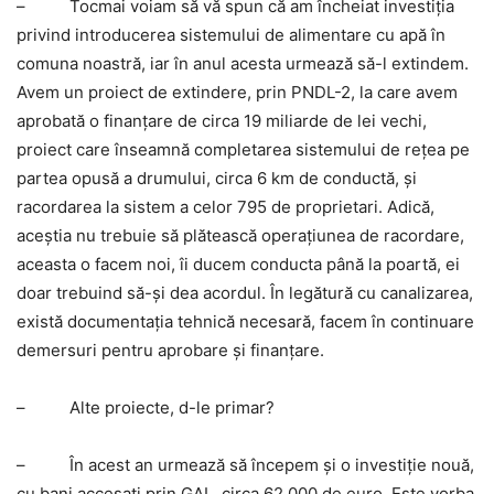
–
Tocmai voiam să vă spun că am încheiat investiţia
privind introducerea sistemului de alimentare cu apă în
comuna noastră, iar în anul acesta urmează să-l extindem.
Avem un proiect de extindere, prin PNDL-2, la care avem
aprobată o finanţare de circa 19 miliarde de lei vechi,
proiect care înseamnă completarea sistemului de reţea pe
partea opusă a drumului, circa 6 km de conductă, şi
racordarea la sistem a celor 795 de proprietari. Adică,
aceştia nu trebuie să plătească operaţiunea de racordare,
aceasta o facem noi, îi ducem conducta până la poartă, ei
doar trebuind să-şi dea acordul. În legătură cu canalizarea,
există documentaţia tehnică necesară, facem în continuare
demersuri pentru aprobare şi finanţare.
–
Alte proiecte, d-le primar?
–
În acest an urmează să începem şi o investiţie nouă,
cu bani accesaţi prin GAL, circa 62.000 de euro. Este vorba