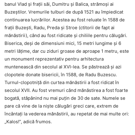
banul Vlad şi fraţii săi, Dumitru şi Balica, strămoşi ai
Buzeştilor. Vremurile tulburi de după 1521 au împiedicat
continuarea lucrărilor. Acestea au fost reluate în 1588 de
fraţii Buzeşti, Radu, Preda şi Stroe (ctitorii de fapt ai
mănăstirii), când au fost ridicate şi chiliile pentru călugări.
Biserica, deşi de dimensiuni mici, 15 metri lungime şi 6
metri lăţime, dar cu ziduri groase de aproape 1 metru, este
un monument reprezentativ pentru arhitectura
muntenească din secolul al XVI-lea. Se păstrează şi azi
clopotele donate bisericii, în 1588, de Radu Buzescu.
Turnul-clopotniţă din curtea mănăstirii a fost ridicat în
secolul XVII. Au fost vremuri când mănăstirea a fost foarte
bogată, stăpânind nu mai puţin de 30 de sate. Numele se
pare că vine de la nişte călugări greci care, extrem de
încântaţi la vederea mănăstirii, au repetat de mai multe ori:
„Kalos!”, adică frumos.