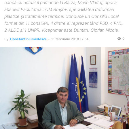
bancă cu actualul primar de la Bârza, Marin Vlăduţ, apoi a
absolvit Facultatea TCM Braşov, specialitatea deformări
plastice şi tratamente termice. Conduce un Consiliu Local
format din 11 consilieri, 4 dintre ei reprezentând PSD, 4 PNL,
2 ALDE şi 1 UNPR. Viceprimar este Dumitru Ciprian Nicola.
0
By
Constantin Smedescu
-
11 februarie 2018 17:54