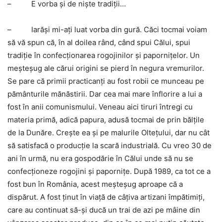
–
E vorba şi de nişte tradiţii…
–
Iarăşi mi-aţi luat vorba din gură. Căci tocmai voiam
să vă spun că, în al doilea rând, când spui Călui, spui
tradiţie în confecţionarea rogojinilor şi paporniţelor. Un
meşteşug ale cărui origini se pierd în negura vremurilor.
Se pare că primii practicanţi au fost robii ce munceau pe
pământurile mănăstirii. Dar cea mai mare înflorire a lui a
fost în anii comunismului. Veneau aici tiruri întregi cu
materia primă, adică papura, adusă tocmai de prin bălţile
de la Dunăre. Creşte ea şi pe malurile Olteţului, dar nu cât
să satisfacă o producţie la scară industrială. Cu vreo 30 de
ani în urmă, nu era gospodărie în Călui unde să nu se
confecţioneze rogojini şi paporniţe. După 1989, ca tot ce a
fost bun în România, acest meşteşug aproape că a
dispărut. A fost ţinut în viaţă de câţiva artizani împătimiţi,
care au continuat să-şi ducă un trai de azi pe mâine din