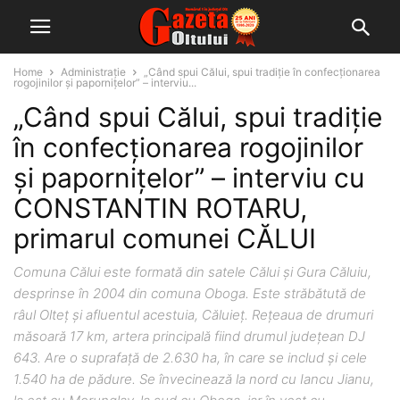
Home
Administrație
„Când spui Călui, spui tradiţie în confecţionarea
rogojinilor şi paporniţelor” – interviu...
„Când spui Călui, spui tradiţie
în confecţionarea rogojinilor
şi paporniţelor” – interviu cu
CONSTANTIN ROTARU,
primarul comunei CĂLUI
Comuna Călui este formată din satele Călui şi Gura Căluiu,
desprinse în 2004 din comuna Oboga. Este străbătută de
râul Olteţ şi afluentul acestuia, Căluieţ. Reţeaua de drumuri
măsoară 17 km, artera principală fiind drumul judeţean DJ
643. Are o suprafaţă de 2.630 ha, în care se includ şi cele
1.540 ha de pădure. Se învecinează la nord cu Iancu Jianu,