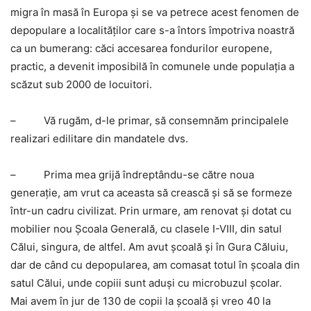
migra în masă în Europa şi se va petrece acest fenomen de
depopulare a localităţilor care s-a întors împotriva noastră
ca un bumerang: căci accesarea fondurilor europene,
practic, a devenit imposibilă în comunele unde populaţia a
scăzut sub 2000 de locuitori.
–
Vă rugăm, d-le primar, să consemnăm principalele
realizari edilitare din mandatele dvs.
–
Prima mea grijă îndreptându-se către noua
generaţie, am vrut ca aceasta să crească şi să se formeze
într-un cadru civilizat. Prin urmare, am renovat şi dotat cu
mobilier nou Şcoala Generală, cu clasele I-VIII, din satul
Călui, singura, de altfel. Am avut şcoală şi în Gura Căluiu,
dar de când cu depopularea, am comasat totul în şcoala din
satul Călui, unde copiii sunt aduşi cu microbuzul şcolar.
Mai avem în jur de 130 de copii la şcoală şi vreo 40 la