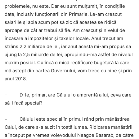
problemele, nu este. Dar eu sunt mulţumit, în condiţiile
date, inclusiv funcţionarii din Primărie. Le-am crescut
salariile şi abia acum pot să zic că acestea se ridică
aproape de cât ar trebui să fie. Am crescut şi nivelul de
încasare a impozitelor şi taxelor locale. Anul trecut am
strâns 2,2 miliarde de lei, iar anul acesta mi-am propus să
ajung la 2,5 miliarde de lei, apropiindu-mă astfel de nivelul
maxim posibil. Cu încă o mică rectificare bugetară la care
mă aştept din partea Guvernului, vom trece cu bine şi prin
anul 2018.
–
D-le, primar, are Căluiul o amprentă a lui, ceva care
să-l facă special?
–
Căluiul este special în primul rând prin mănăstirea
Călui, de care s-a auzit în toată lumea. Ridicarea mănăstirii
a început pe vremea voievodului Neagoe Basarab, de către