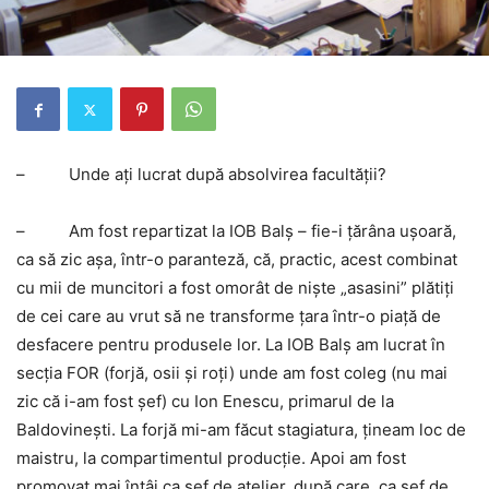
–
Unde aţi lucrat după absolvirea facultăţii?
–
Am fost repartizat la IOB Balş – fie-i ţărâna uşoară,
ca să zic aşa, într-o paranteză, că, practic, acest combinat
cu mii de muncitori a fost omorât de nişte „asasini” plătiţi
de cei care au vrut să ne transforme ţara într-o piaţă de
desfacere pentru produsele lor. La IOB Balş am lucrat în
secţia FOR (forjă, osii şi roţi) unde am fost coleg (nu mai
zic că i-am fost şef) cu Ion Enescu, primarul de la
Baldovineşti. La forjă mi-am făcut stagiatura, ţineam loc de
maistru, la compartimentul producţie. Apoi am fost
promovat mai întâi ca şef de atelier, după care, ca şef de