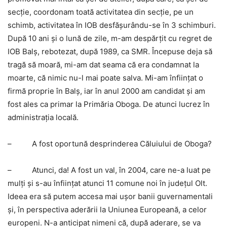
secţie, coordonam toată activitatea din secţie, pe un
schimb, activitatea în IOB desfăşurându-se în 3 schimburi.
După 10 ani şi o lună de zile, m-am despărţit cu regret de
IOB Balş, rebotezat, după 1989, ca SMR. Începuse deja să
tragă să moară, mi-am dat seama că era condamnat la
moarte, că nimic nu-l mai poate salva. Mi-am înfiinţat o
firmă proprie în Balş, iar în anul 2000 am candidat şi am
fost ales ca primar la Primăria Oboga. De atunci lucrez în
administraţia locală.
–
A fost oportună desprinderea Căluiului de Oboga?
–
Atunci, da! A fost un val, în 2004, care ne-a luat pe
mulţi şi s-au înfiinţat atunci 11 comune noi în judeţul Olt.
Ideea era să putem accesa mai uşor banii guvernamentali
şi, în perspectiva aderării la Uniunea Europeană, a celor
europeni. N-a anticipat nimeni că, după aderare, se va