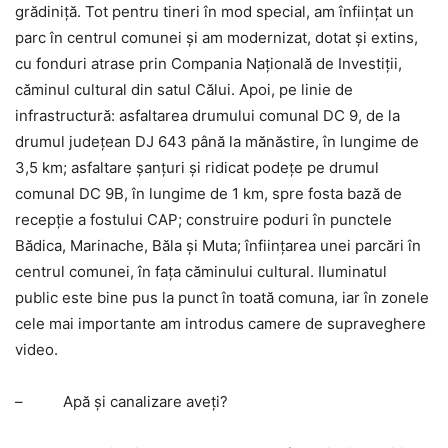
grădiniţă. Tot pentru tineri în mod special, am înfiinţat un
parc în centrul comunei şi am modernizat, dotat şi extins,
cu fonduri atrase prin Compania Naţională de Investiţii,
căminul cultural din satul Călui. Apoi, pe linie de
infrastructură: asfaltarea drumului comunal DC 9, de la
drumul judeţean DJ 643 până la mănăstire, în lungime de
3,5 km; asfaltare şanţuri şi ridicat podeţe pe drumul
comunal DC 9B, în lungime de 1 km, spre fosta bază de
recepţie a fostului CAP; construire poduri în punctele
Bădica, Marinache, Băla şi Muta; înfiinţarea unei parcări în
centrul comunei, în faţa căminului cultural. Iluminatul
public este bine pus la punct în toată comuna, iar în zonele
cele mai importante am introdus camere de supraveghere
video.
–
Apă şi canalizare aveţi?