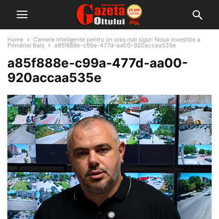
Home
Camere inteligente pentru un oraș mai sigur: Noua investiție a
Primăriei Balș
a85f888e-c99a-477d-aa00-920accaa535e
a85f888e-c99a-477d-aa00-
920accaa535e