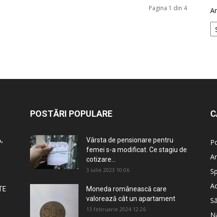
Pagina 1 din 4
Ar
POSTĂRI POPULARE
C
,
Vârsta de pensionare pentru
Po
femei s-a modificat. Ce stagiu de
An
cotizare...
3 iulie 2023 10:06
Sp
Ad
TE
Moneda românească care
valorează cât un apartament
S
13 februarie 2024 12:26
Na