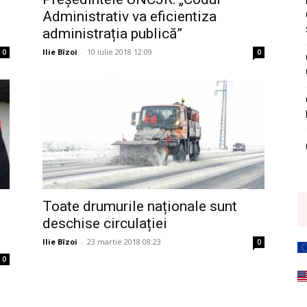
Administrativ va eficientiza
administrația publică”
Ilie Bîzoi
-
10 iulie 2018 12:09
0
0
Toate drumurile naționale sunt
deschise circulației
Ilie Bîzoi
-
23 martie 2018 08:23
0
0