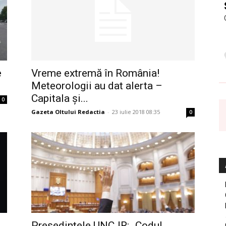
e
Vreme extremă în România!
Meteorologii au dat alerta –
Capitala și...
0
Gazeta Oltului Redactia
-
23 iulie 2018 08:35
0
Președintele UNCJR: „Codul