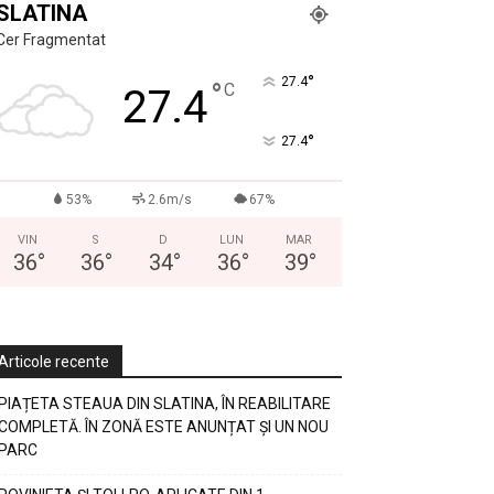
SLATINA
Cer Fragmentat
°
27.4
°
C
27.4
°
27.4
53%
2.6m/s
67%
VIN
S
D
LUN
MAR
36
°
36
°
34
°
36
°
39
°
Articole recente
PIAȚETA STEAUA DIN SLATINA, ÎN REABILITARE
COMPLETĂ. ÎN ZONĂ ESTE ANUNȚAT ȘI UN NOU
PARC