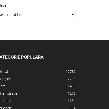
hive
ATEGORIE POPULARĂ
litică
15735
unțuri
2293
ort
1459
ministrație
1272
ănătate
1134
ționale
884