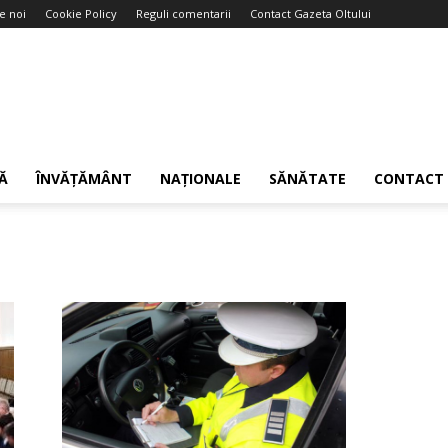
e noi
Cookie Policy
Reguli comentarii
Contact Gazeta Oltului
Ă
ÎNVĂȚĂMÂNT
NAȚIONALE
SĂNĂTATE
CONTACT