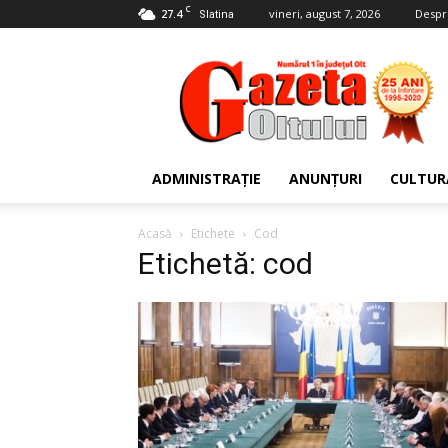
C
27.4
vineri, august 7, 2026
Despr
Slatina
Gazeta
Oltului
ADMINISTRAȚIE
ANUNȚURI
CULTUR
Acasă
Etichete
Cod
Etichetă: cod