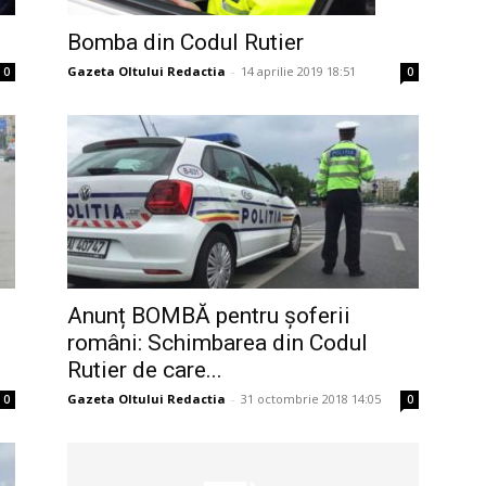
Bomba din Codul Rutier
Gazeta Oltului Redactia
-
14 aprilie 2019 18:51
0
0
Anunț BOMBĂ pentru șoferii
români: Schimbarea din Codul
Rutier de care...
Gazeta Oltului Redactia
-
31 octombrie 2018 14:05
0
0