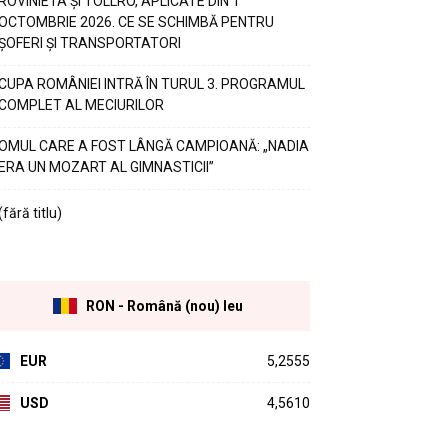
ROVINIETA ȘI TOLLRO, APLICATE DIN 1
OCTOMBRIE 2026. CE SE SCHIMBĂ PENTRU
ȘOFERI ȘI TRANSPORTATORI
CUPA ROMÂNIEI INTRĂ ÎN TURUL 3. PROGRAMUL
COMPLET AL MECIURILOR
OMUL CARE A FOST LÂNGĂ CAMPIOANĂ: „NADIA
ERA UN MOZART AL GIMNASTICII”
(fără titlu)
RON - Română (nou) leu
EUR
5,2555
USD
4,5610