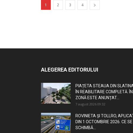
1
2
3
4
ALEGEREA EDITORULUI
PIAȚETA STEAUA DIN SLATINA
ÎN REABILITARE COMPLETĂ. ÎN
ZONĂ ESTE ANUNȚAT...
7 august 2026 09:32
ROVINIETA ȘI TOLLRO, APLICA
DIN 1 OCTOMBRIE 2026. CE SE
SCHIMBĂ...