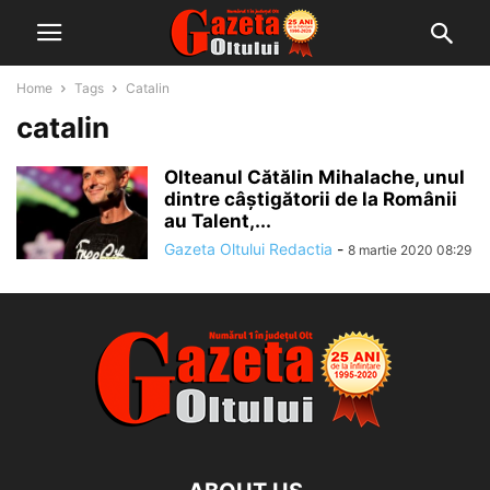
Home
Tags
Catalin
catalin
Olteanul Cătălin Mihalache, unul
dintre câștigătorii de la Românii
au Talent,...
Gazeta Oltului Redactia
-
8 martie 2020 08:29