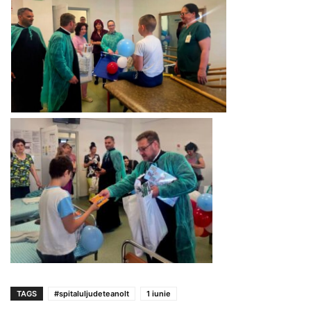
TAGS
#spitaluljudeteanolt
1 iunie