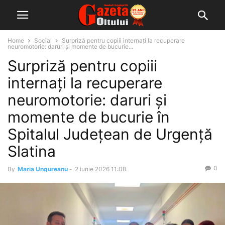
Home
Social
Surpriză pentru copiii internați la recuperare
neuromotorie: daruri și momente de bucurie...
Surpriză pentru copiii
internați la recuperare
neuromotorie: daruri și
momente de bucurie în
Spitalul Județean de Urgență
Slatina
0
By
Maria Ungureanu
-
2 iunie 2026 11:08