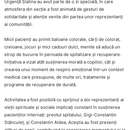
Urgență Slatina au avut parte de o zi specială, în care
atmosfera din secție a fost animată de gesturi de
solidaritate și atenție venite din partea unor reprezentanți
ai comunității.
Micii pacienți au primit baloane colorate, cărți de colorat,
creioane, jocuri și mici cadouri dulci, menite să aducă un
strop de bucurie în perioada de spitalizare și recuperare.
Inițiativa a vizat atât susținerea morală a copiilor, cât și
crearea unui moment de respiro emoțional într-un context
medical care presupune, de multe ori, tratamente și
programe de recuperare de durată.
Activitatea a fost posibilă cu sprijinul a doi reprezentanți ai
vieții spirituale și sociale implicați constant în susținerea
pacienților internați: preotul spitalului, Gigi-Constantin
Stănculeț, și Constantin Aldea. Aceștia au fost prezenți
alături de copii, contribuind la organizarea momentului și la