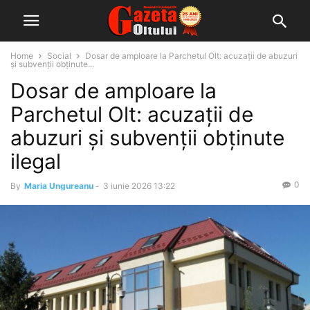
Home
Social
Dosar de amploare la Parchetul Olt: acuzații de abuzuri
și subvenții obținute...
Dosar de amploare la
Parchetul Olt: acuzații de
abuzuri și subvenții obținute
ilegal
0
By
Maria Ungureanu
-
3 iunie 2026 13:22