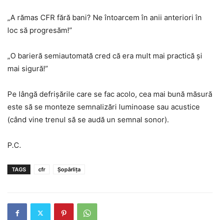
„A rămas CFR fără bani? Ne întoarcem în anii anteriori în
loc să progresăm!”
„O barieră semiautomată cred că era mult mai practică și
mai sigură!”
Pe lângă defrișările care se fac acolo, cea mai bună măsură
este să se monteze semnalizări luminoase sau acustice
(când vine trenul să se audă un semnal sonor).
P.C.
TAGS
cfr
Șopârlița