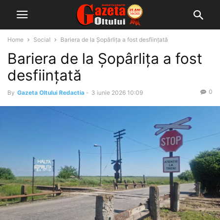
Home
Social
Bariera de la Șopârlița a fost desființată
Bariera de la Șopârlița a fost
desființată
0
By
Gazeta Oltului Redactia
-
3 iunie 2026 10:09