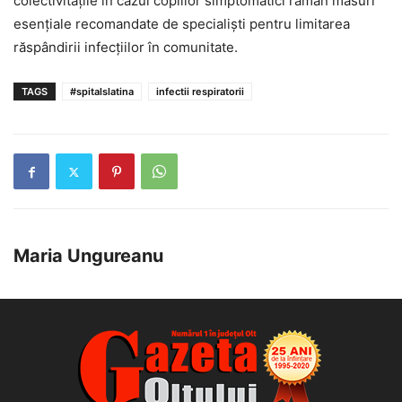
colectivitățile în cazul copiilor simptomatici rămân măsuri
esențiale recomandate de specialiști pentru limitarea
răspândirii infecțiilor în comunitate.
TAGS
#spitalslatina
infectii respiratorii
Maria Ungureanu