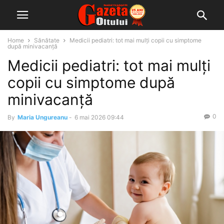
Home
Sănătate
Medicii pediatri: tot mai mulți copii cu simptome
după minivacanță
Medicii pediatri: tot mai mulți
copii cu simptome după
minivacanță
0
By
Maria Ungureanu
-
6 mai 2026 09:44