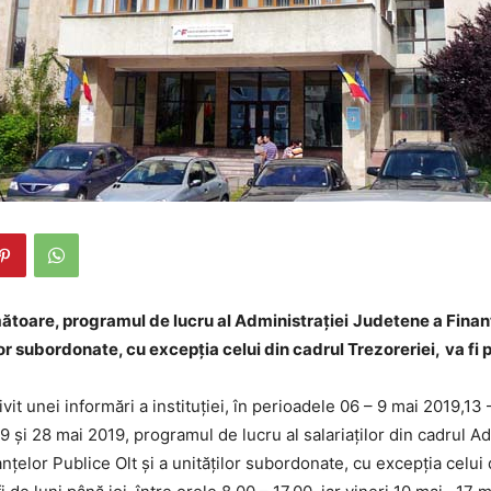
ătoare, programul de lucru al Administrației
Judetene a Finan
lor subordonate, cu excepţia celui din cadrul Trezoreriei,
va fi 
ivit unei informări a instituţiei, în perioadele 06 – 9 mai 2019,13
 şi 28 mai 2019, programul de lucru al salariaţilor din cadrul Ad
ţelor Publice Olt şi a unităţilor subordonate, cu excepţia celui 