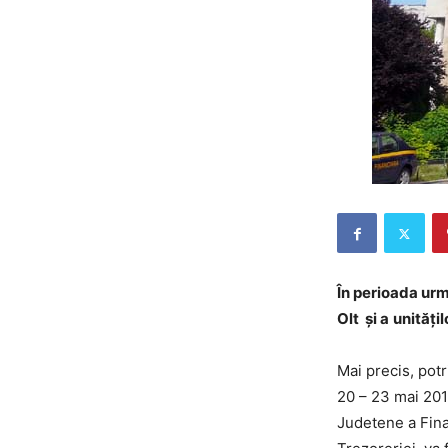
În perioada urm
Olt şi a
unităţi
Mai precis, potr
20 – 23 mai 2019
Judetene a Finan