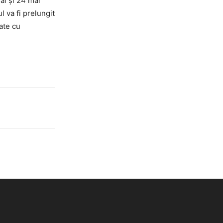
mai și 24 mai
l va fi prelungit
tate cu