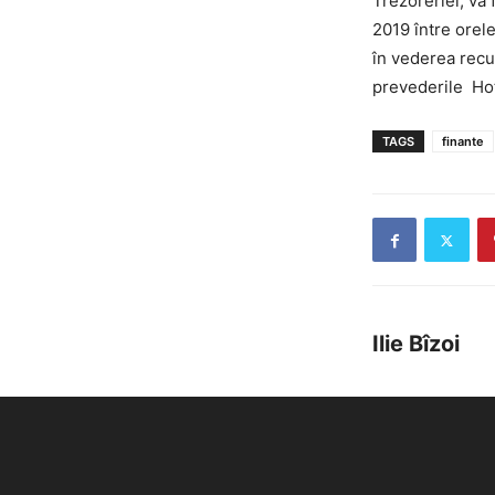
Trezoreriei, va f
2019 între orele
în vederea recup
prevederile Hot
TAGS
finante
Ilie Bîzoi