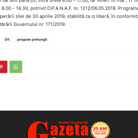
i de luni până joi, între orele 8.00 – 17.00, iar vineri 10 mai , 17 
 8.00 – 14.30, potrivit O.P.A.N.A.F. nr. 1212/06.05.2019. Programu
erării zilei de 30 aprilie 2019, stabilită ca zi liberă, în conformi
ărârii Guvernului nr. 171/2019.
Olt
program prelungit