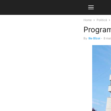
Home
Politică
Program
By
Ilie Bîzoi
-
8 mai