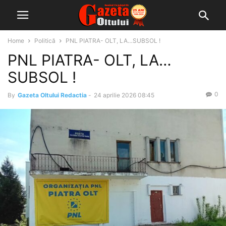
Home
Politică
PNL PIATRA- OLT, LA…SUBSOL !
PNL PIATRA- OLT, LA…
SUBSOL !
0
By
Gazeta Oltului Redactia
-
24 aprilie 2026 08:45