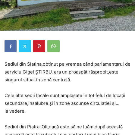
Sediul din Slatina,obținut pe vremea când parlamentarul de
serviciu,Gigel ȘTIRBU, era un proaspăt răspropit,este
singurul situat în zonă centrală.
Celelalte sedii locale sunt amplasate în tot felul de locații
secundare,insalubre și în zone ascunse circulației și…
la vedere.
Sediul din Piatra-Olt,dacă este să ne luăm după această
pancardă,este la subsolul sau parterul unui bloc,lânga