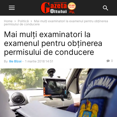
Home
Politică
Mai mulți examinatori la examenul pentru obținerea
permisului de conducere
Mai mulți examinatori la
examenul pentru obținerea
permisului de conducere
0
By
Ilie Bîzoi
-
1 martie 2018 14:51