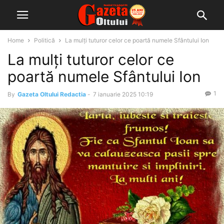
Home
Politică
La mulți tuturor celor ce poartă numele Sfântului Ion
La mulți tuturor celor ce
poartă numele Sfântului Ion
1
By
Gazeta Oltului Redactia
-
7 ianuarie 2025 10:19