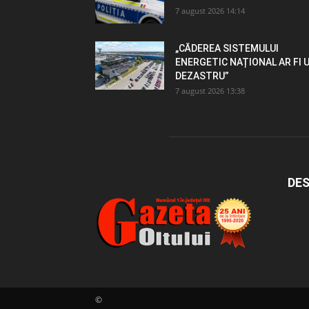
7 august 2026 14:14
„CĂDEREA SISTEMULUI
ENERGETIC NAȚIONAL AR FI 
DEZASTRU”
7 august 2026 13:38
DES
©