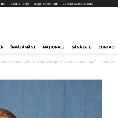
 noi
Cookie Policy
Reguli comentarii
Contact Gazeta Oltului
RĂ
ÎNVĂȚĂMÂNT
NAȚIONALE
SĂNĂTATE
CONTACT
otivat să lupt pentru valorile și principiile în care credem cu toții”
elean iotu