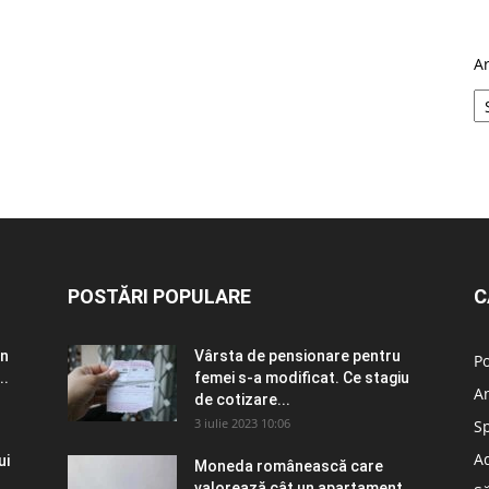
A
POSTĂRI POPULARE
C
în
Vârsta de pensionare pentru
Po
..
femei s-a modificat. Ce stagiu
A
de cotizare...
3 iulie 2023 10:06
S
Ad
ui
Moneda românească care
valorează cât un apartament