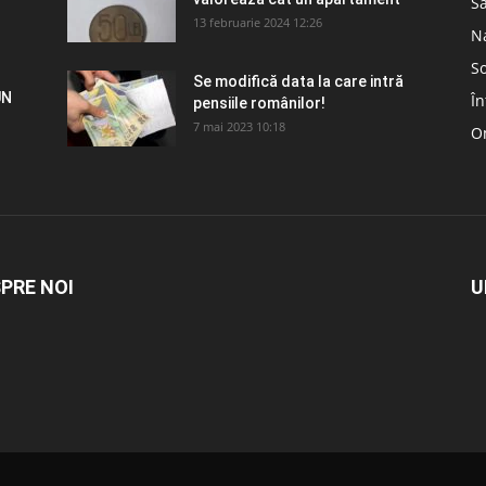
S
13 februarie 2024 12:26
N
So
Se modifică data la care intră
UN
În
pensiile românilor!
7 mai 2023 10:18
Om
PRE NOI
U