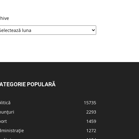
rhive
ATEGORIE POPULARĂ
litică
15735
nunțuri
2293
port
1459
ministrație
1272