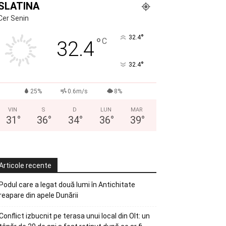
SLATINA
Cer Senin
°
32.4
°
C
32.4
°
32.4
25%
0.6m/s
8%
VIN
S
D
LUN
MAR
31
°
36
°
34
°
36
°
39
°
Articole recente
Podul care a legat două lumi în Antichitate
reapare din apele Dunării
Conflict izbucnit pe terasa unui local din Olt: un