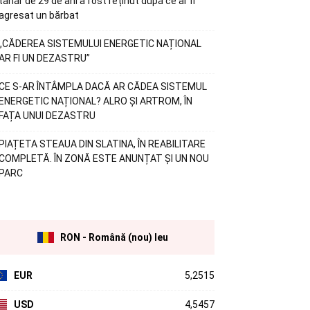
tânăr de 29 de ani a fost reținut după ce ar fi
agresat un bărbat
„CĂDEREA SISTEMULUI ENERGETIC NAȚIONAL
AR FI UN DEZASTRU”
CE S-AR ÎNTÂMPLA DACĂ AR CĂDEA SISTEMUL
ENERGETIC NAȚIONAL? ALRO ȘI ARTROM, ÎN
FAȚA UNUI DEZASTRU
PIAȚETA STEAUA DIN SLATINA, ÎN REABILITARE
COMPLETĂ. ÎN ZONĂ ESTE ANUNȚAT ȘI UN NOU
PARC
RON - Română (nou) leu
EUR
5,2515
USD
4,5457