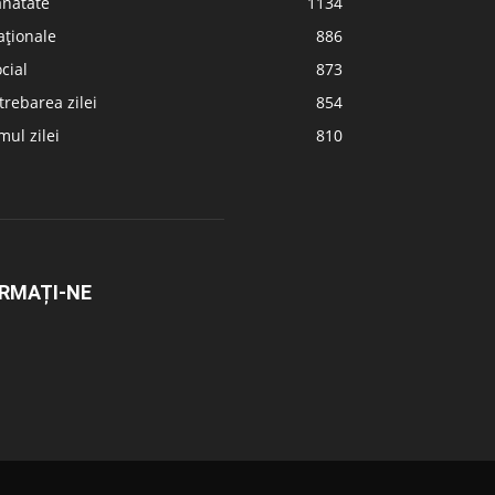
ănătate
1134
aționale
886
cial
873
trebarea zilei
854
ul zilei
810
RMAȚI-NE