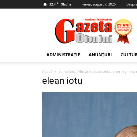
C
32.4
vineri, august 7, 2026
Despre
Slatina
Gazeta
Oltului
ADMINISTRAȚIE
ANUNȚURI
CULTU
Acasă
Elena Iotu: ”Fiecare vot a contat enorm și m-a m
elean iotu