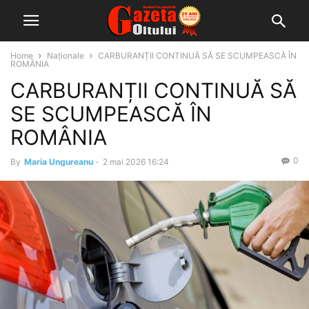
Home
Naționale
CARBURANȚII CONTINUĂ SĂ SE SCUMPEASCĂ ÎN
ROMÂNIA
CARBURANȚII CONTINUĂ SĂ
SE SCUMPEASCĂ ÎN
ROMÂNIA
0
By
Maria Ungureanu
-
2 mai 2026 16:24