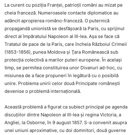
La curent cu poziţia Franţei, patrioţii români au mizat pe
cheia franceză. Numeroasele contacte diplomatice au
adâncit apropierea româno-franceză. O puternică
propagandă unionistă se desfăşoară la Paris, cu sprijinul
direct al împăratului Napoleon al III-lea. Aşa se face că
Tratatul de pace de la Paris, care încheia Războiul Crimeii
(1853-1856), punea Moldova şi Ţara Românească sub
protecţia colectivă a marilor puteri europene. În acelaşi
timp, se permitea constituirea unor Divanuri ad-hoc, cu
misiunea de a face propuneri în legătură cu o posibilă
unire. Problema unirii celor două Principate româneşti
devenise o problemă internaţională.
Această problemă a figurat ca subiect principal pe agenda
discuţiilor dintre Napoleon al III-lea şi regina Victoria, a
Angliei, la Osborne, în 9 august 1857. S-a convenit asupra
unei uniuni aproximative, cu doi domnitori, două guverne