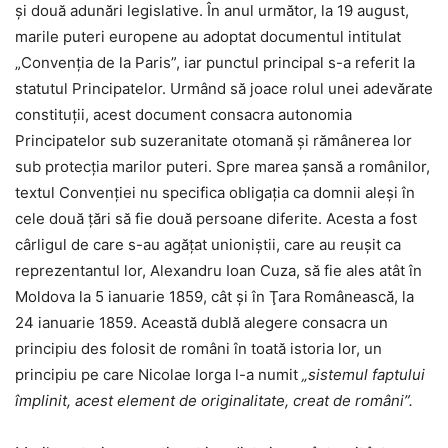
şi două adunări legislative. În anul următor, la 19 august,
marile puteri europene au adoptat documentul intitulat
„Convenţia de la Paris”, iar punctul principal s-a referit la
statutul Principatelor. Urmând să joace rolul unei adevărate
constituţii, acest document consacra autonomia
Principatelor sub suzeranitate otomană şi rămânerea lor
sub protecţia marilor puteri. Spre marea şansă a românilor,
textul Convenţiei nu specifica obligaţia ca domnii aleşi în
cele două ţări să fie două persoane diferite. Acesta a fost
cârligul de care s-au agăţat unioniştii, care au reuşit ca
reprezentantul lor, Alexandru Ioan Cuza, să fie ales atât în
Moldova la 5 ianuarie 1859, cât şi în Ţara Românească, la
24 ianuarie 1859. Această dublă alegere consacra un
principiu des folosit de români în toată istoria lor, un
principiu pe care Nicolae Iorga l-a numit
„sistemul faptului
împlinit, acest element de originalitate, creat de români”.