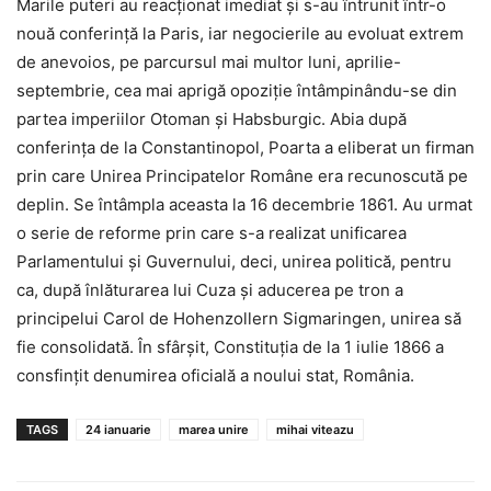
Marile puteri au reacţionat imediat şi s-au întrunit într-o
nouă conferinţă la Paris, iar negocierile au evoluat extrem
de anevoios, pe parcursul mai multor luni, aprilie-
septembrie, cea mai aprigă opoziţie întâmpinându-se din
partea imperiilor Otoman şi Habsburgic. Abia după
conferinţa de la Constantinopol, Poarta a eliberat un firman
prin care Unirea Principatelor Române era recunoscută pe
deplin. Se întâmpla aceasta la 16 decembrie 1861. Au urmat
o serie de reforme prin care s-a realizat unificarea
Parlamentului şi Guvernului, deci, unirea politică, pentru
ca, după înlăturarea lui Cuza şi aducerea pe tron a
principelui Carol de Hohenzollern Sigmaringen, unirea să
fie consolidată. În sfârşit, Constituţia de la 1 iulie 1866 a
consfinţit denumirea oficială a noului stat, România.
TAGS
24 ianuarie
marea unire
mihai viteazu