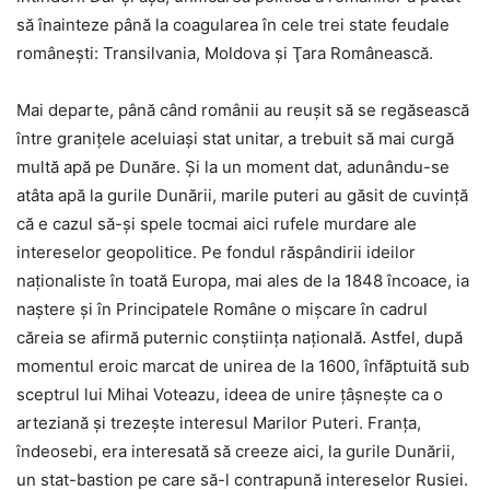
să înainteze până la coagularea în cele trei state feudale
româneşti: Transilvania, Moldova şi Ţara Românească.
Mai departe, până când românii au reuşit să se regăsească
între graniţele aceluiaşi stat unitar, a trebuit să mai curgă
multă apă pe Dunăre. Şi la un moment dat, adunându-se
atâta apă la gurile Dunării, marile puteri au găsit de cuvinţă
că e cazul să-şi spele tocmai aici rufele murdare ale
intereselor geopolitice. Pe fondul răspândirii ideilor
naţionaliste în toată Europa, mai ales de la 1848 încoace, ia
naştere şi în Principatele Române o mişcare în cadrul
căreia se afirmă puternic conştiinţa naţională. Astfel, după
momentul eroic marcat de unirea de la 1600, înfăptuită sub
sceptrul lui Mihai Voteazu, ideea de unire ţâşneşte ca o
arteziană şi trezeşte interesul Marilor Puteri. Franţa,
îndeosebi, era interesată să creeze aici, la gurile Dunării,
un stat-bastion pe care să-l contrapună intereselor Rusiei.