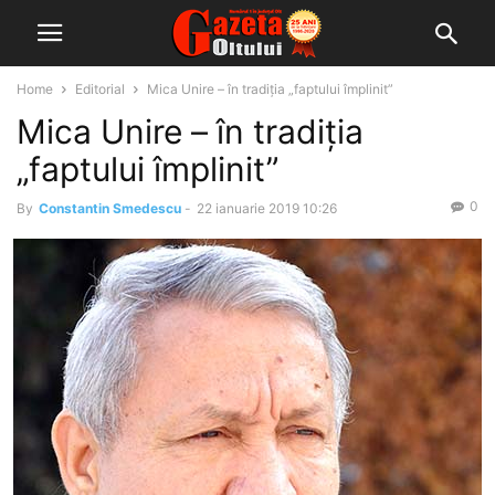
Home
Editorial
Mica Unire – în tradiţia „faptului împlinit”
Mica Unire – în tradiţia
„faptului împlinit”
0
By
Constantin Smedescu
-
22 ianuarie 2019 10:26