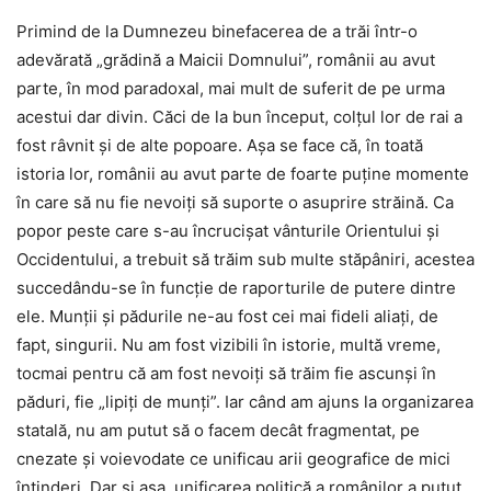
Primind de la Dumnezeu binefacerea de a trăi într-o
adevărată „grădină a Maicii Domnului”, românii au avut
parte, în mod paradoxal, mai mult de suferit de pe urma
acestui dar divin. Căci de la bun început, colţul lor de rai a
fost râvnit şi de alte popoare. Aşa se face că, în toată
istoria lor, românii au avut parte de foarte puţine momente
în care să nu fie nevoiţi să suporte o asuprire străină. Ca
popor peste care s-au încrucişat vânturile Orientului şi
Occidentului, a trebuit să trăim sub multe stăpâniri, acestea
succedându-se în funcţie de raporturile de putere dintre
ele. Munţii şi pădurile ne-au fost cei mai fideli aliaţi, de
fapt, singurii. Nu am fost vizibili în istorie, multă vreme,
tocmai pentru că am fost nevoiţi să trăim fie ascunşi în
păduri, fie „lipiţi de munţi”. Iar când am ajuns la organizarea
statală, nu am putut să o facem decât fragmentat, pe
cnezate şi voievodate ce unificau arii geografice de mici
întinderi. Dar şi aşa, unificarea politică a românilor a putut