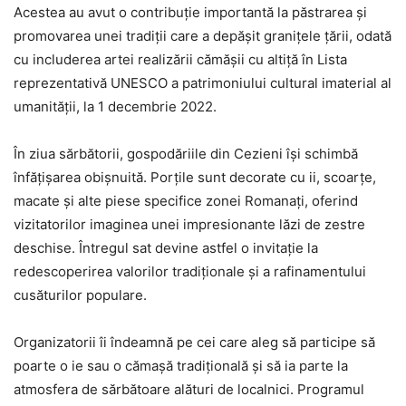
Acestea au avut o contribuție importantă la păstrarea și
promovarea unei tradiții care a depășit granițele țării, odată
cu includerea artei realizării cămășii cu altiță în Lista
reprezentativă UNESCO a patrimoniului cultural imaterial al
umanității, la 1 decembrie 2022.
În ziua sărbătorii, gospodăriile din Cezieni își schimbă
înfățișarea obișnuită. Porțile sunt decorate cu ii, scoarțe,
macate și alte piese specifice zonei Romanați, oferind
vizitatorilor imaginea unei impresionante lăzi de zestre
deschise. Întregul sat devine astfel o invitație la
redescoperirea valorilor tradiționale și a rafinamentului
cusăturilor populare.
Organizatorii îi îndeamnă pe cei care aleg să participe să
poarte o ie sau o cămașă tradițională și să ia parte la
atmosfera de sărbătoare alături de localnici. Programul