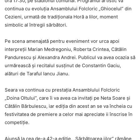
ora 17:30, pe stadionul comunal. Programul artistic va
continua cu evoluția Ansamblului Folcloric „Ghiocelul” din
Cezieni, urmată de tradiționala Horă a Iilor, moment
simbolic al întregii sărbători.
Pe scena amenajată pentru eveniment vor urca apoi
interpreții Marian Medregoniu, Roberta Crintea, Cătălin
Pandurescu și Alexandra Andrei. Publicul va avea ocazia să
urmărească și recitalul susținut de Constantin Gaciu,
alături de Taraful Iancu Jianu.
Seara va continua cu prestația Ansamblului Folcloric
„Doina Oltului”, care îi va avea ca invitați pe Neta Soare și
Cătălin Bărbulescu, iar ediția din acest an se va încheia cu
festivitatea de premiere a celor mai apreciate ii înscrise în
competiție.
Ajunsă la cea de-a 42-a ediție, „Sărbătoarea iilor” rămâne