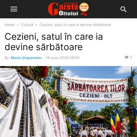
Home
Cultură
Cezieni, satul în care ia devine sărbătoare
Cezieni, satul în care ia
devine sărbătoare
0
By
Maria Ungureanu
-
18 iunie 2026 08:59