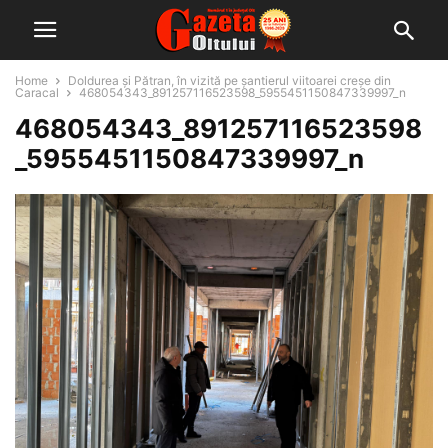
Home
Doldurea și Pătran, în vizită pe șantierul viitoarei creșe din
Caracal
468054343_891257116523598_5955451150847339997_n
468054343_891257116523598
_5955451150847339997_n