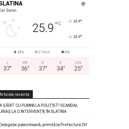
SLATINA
Cer Senin
°
25.9
°
C
25.9
°
25.9
38%
2.7m/s
0%
J
VIN
S
D
LUN
37
°
36
°
37
°
34
°
25
°
Articole recente
A SĂRIT CU PUMNII LA POLIȚIST! SCANDAL
URIAȘ LA O INTERVENȚIE ÎN SLATINA
Delegație palestiniană, primită la Prefectura Olt