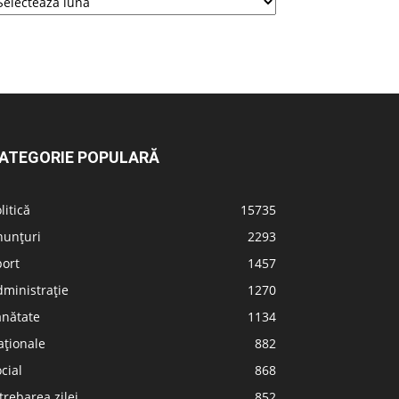
ATEGORIE POPULARĂ
litică
15735
nunțuri
2293
port
1457
ministrație
1270
ănătate
1134
aționale
882
cial
868
trebarea zilei
852