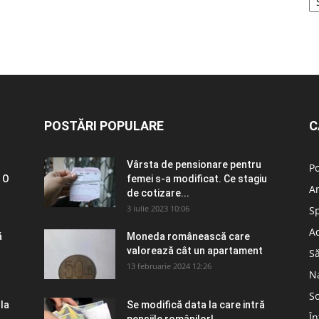
POSTĂRI POPULARE
C
Vârsta de pensionare pentru
Po
 O
femei s-a modificat. Ce stagiu
A
de cotizare...
3 iulie 2023 10:06
S
Ad
ă
Moneda românească care
valorează cât un apartament
S
13 februarie 2024 12:26
N
So
 la
Se modifică data la care intră
În