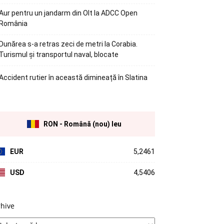
Aur pentru un jandarm din Olt la ADCC Open
România
Dunărea s-a retras zeci de metri la Corabia.
Turismul și transportul naval, blocate
Accident rutier în această dimineață în Slatina
RON - Română (nou) leu
EUR
5,2461
USD
4,5406
rhive