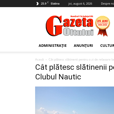
C
25.9
joi, august 6, 2026
Despre no
Slatina
Gazeta
Oltului
ADMINISTRAȚIE
ANUNȚURI
CULTU
Acasă
Cât plătesc slătinenii pentru o zi de relaxare l
Cât plătesc slătinenii p
Clubul Nautic