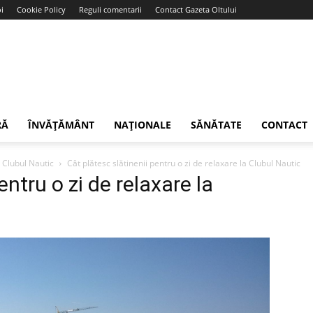
i
Cookie Policy
Reguli comentarii
Contact Gazeta Oltului
RĂ
ÎNVĂȚĂMÂNT
NAȚIONALE
SĂNĂTATE
CONTACT
a Clubul Nautic
Cât plătesc slătinenii pentru o zi de relaxare la Clubul Nautic
entru o zi de relaxare la