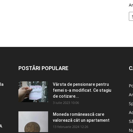
A
POSTĂRI POPULARE
C
la
Vârsta de pensionare pentru
Po
femei s-a modificat. Ce stagiu
A
de cotizare...
3 iulie 2023 10:06
S
Ad
Moneda românească care
valorează cât un apartament
S
A
13 februarie 2024 12:26
N