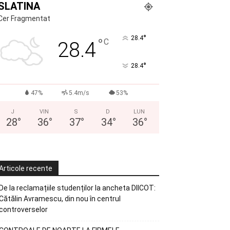
SLATINA
Cer Fragmentat
°
28.4
°
C
28.4
°
28.4
47%
5.4m/s
53%
J
VIN
S
D
LUN
28
°
36
°
37
°
34
°
36
°
Articole recente
De la reclamațiile studenților la ancheta DIICOT:
Cătălin Avramescu, din nou în centrul
controverselor