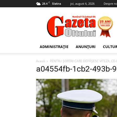
C
28.4
joi, august 6, 2026
Despre no
Slatina
Gazeta
Oltului
ADMINISTRAȚIE
ANUNȚURI
CULTU
Acasă
PENTRU ȘOFERII CARE DEPĂȘESC VITEZA, CE-
a04554fb-1cb2-493b-