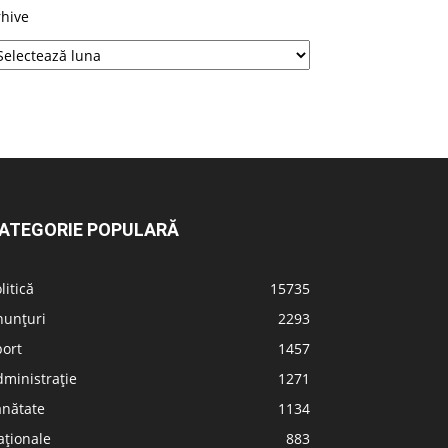
rhive
ATEGORIE POPULARĂ
litică
15735
nunțuri
2293
port
1457
ministrație
1271
ănătate
1134
aționale
883