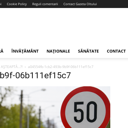
i
Cookie Policy
Reguli comentarii
Contact Gazeta Oltului
RĂ
ÎNVĂȚĂMÂNT
NAȚIONALE
SĂNĂTATE
CONTACT
I AȘTEAPTĂ…?!
a04554fb-1cb2-493b-9b9f-06b111ef15c7
9b9f-06b111ef15c7