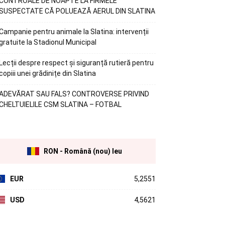
CONTROALE DE NOAPTE LA FIRMELE
SUSPECTATE CĂ POLUEAZĂ AERUL DIN SLATINA
Campanie pentru animale la Slatina: intervenții
gratuite la Stadionul Municipal
Lecții despre respect și siguranță rutieră pentru
copiii unei grădinițe din Slatina
ADEVĂRAT SAU FALS? CONTROVERSE PRIVIND
CHELTUIELILE CSM SLATINA – FOTBAL
RON - Română (nou) leu
EUR
5,2551
USD
4,5621